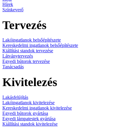
Hírek
Színkeverő
Tervezés
Lakóingatlanok belsőépítészete
Kereskedelmi ingatlanok belsőépítészete
Kiállítási standok tervezése
Látványtervezés
Egyedi bútorok tervezése
Tanácsadás
Kivitelezés
Lakásfelújítás
Lakóingatlanok kivitelezése
Kereskedelmi ingatlanok kivitelezése
Egyedi bútorok gyártása
Egyedi lámpatestek gyártása
Kiállítási standok kivitelezése