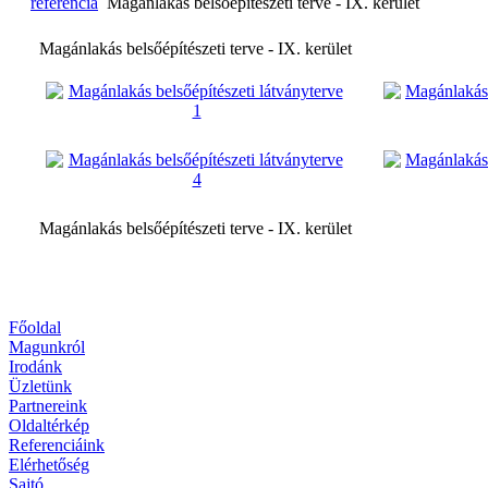
referencia
Magánlakás belsőépítészeti terve - IX. kerület
Magánlakás belsőépítészeti terve - IX. kerület
Magánlakás belsőépítészeti terve - IX. kerület
Főoldal
Magunkról
Irodánk
Üzletünk
Partnereink
Oldaltérkép
Referenciáink
Elérhetőség
Sajtó