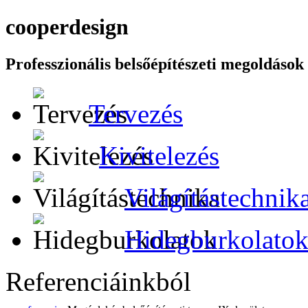
cooper
design
Professzionális belsőépítészeti megoldások
Tervezés
Kivitelezés
Világítástechnik
Hidegburkolato
Referenciáinkból