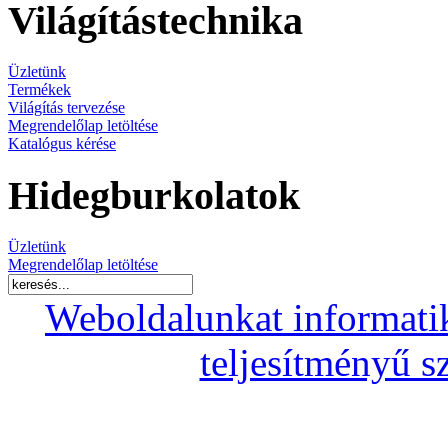
Világítástechnika
Üzletünk
Termékek
Világítás tervezése
Megrendelőlap letöltése
Katalógus kérése
Hidegburkolatok
Üzletünk
Megrendelőlap letöltése
Weboldalunkat informati
teljesítményű s