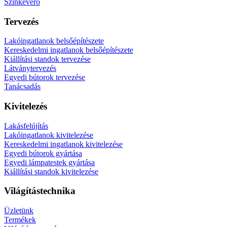
Színkeverő
Tervezés
Lakóingatlanok belsőépítészete
Kereskedelmi ingatlanok belsőépítészete
Kiállítási standok tervezése
Látványtervezés
Egyedi bútorok tervezése
Tanácsadás
Kivitelezés
Lakásfelújítás
Lakóingatlanok kivitelezése
Kereskedelmi ingatlanok kivitelezése
Egyedi bútorok gyártása
Egyedi lámpatestek gyártása
Kiállítási standok kivitelezése
Világítástechnika
Üzletünk
Termékek