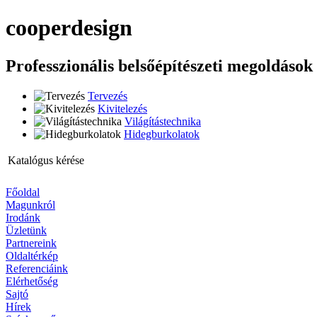
cooper
design
Professzionális belsőépítészeti megoldások
Tervezés
Kivitelezés
Világítástechnika
Hidegburkolatok
Katalógus kérése
Főoldal
Magunkról
Irodánk
Üzletünk
Partnereink
Oldaltérkép
Referenciáink
Elérhetőség
Sajtó
Hírek