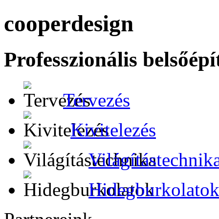
cooper
design
Professzionális belsőép
Tervezés
Kivitelezés
Világítástechnik
Hidegburkolato