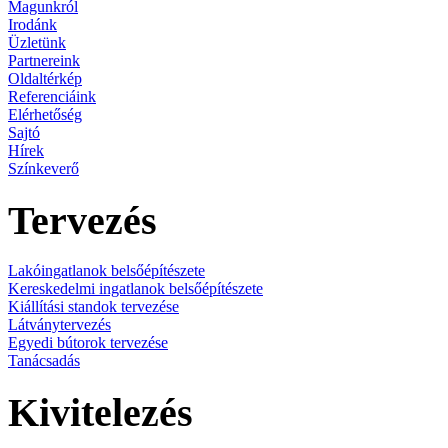
Magunkról
Irodánk
Üzletünk
Partnereink
Oldaltérkép
Referenciáink
Elérhetőség
Sajtó
Hírek
Színkeverő
Tervezés
Lakóingatlanok belsőépítészete
Kereskedelmi ingatlanok belsőépítészete
Kiállítási standok tervezése
Látványtervezés
Egyedi bútorok tervezése
Tanácsadás
Kivitelezés