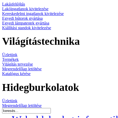
Lakásfelújítás
Lakóingatlanok kivitelezése
Kereskedelmi ingatlanok kivitelezése
Egyedi bútorok gyártása
Egyedi lámpatestek gyártása
Kiállítási standok kivitelezése
Világítástechnika
Üzletünk
Termékek
Világítás tervezése
Megrendelőlap letöltése
Katalógus kérése
Hidegburkolatok
Üzletünk
Megrendelőlap letöltése