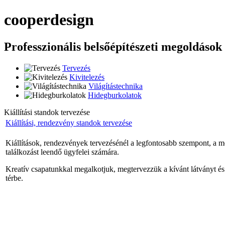
cooper
design
Professzionális belsőépítészeti megoldások
Tervezés
Kivitelezés
Világítástechnika
Hidegburkolatok
Kiállítási standok tervezése
Kiállítási, rendezvény standok tervezése
Kiállítások, rendezvények tervezésénél a legfontosabb szempont, a me
találkozást leendő ügyfelei számára.
Kreatív csapatunkkal megalkotjuk, megtervezzük a kívánt látványt és té
térbe.