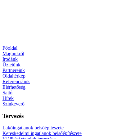
Főoldal
Magunkról
Irodánk
Üzletünk
Partnereink
Oldaltérkép
Referenciáink
Elérhetőség
Sajtó
Hírek
Színkeverő
Tervezés
Lakóingatlanok belsőépítészete
Kereskedelmi ingatlanok belsőépítészete
Kiállítási standok tervezése