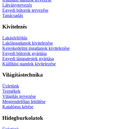
Látványtervezés
Egyedi bútorok tervezése
Tanácsadás
Kivitelezés
Lakásfelújítás
Lakóingatlanok kivitelezése
Kereskedelmi ingatlanok kivitelezése
Egyedi bútorok gyártása
Egyedi lámpatestek gyártása
Kiállítási standok kivitelezése
Világítástechnika
Üzletünk
Termékek
Világítás tervezése
Megrendelőlap letöltése
Katalógus kérése
Hidegburkolatok