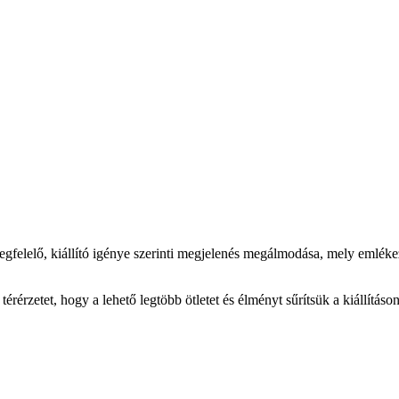
gfelelő, kiállító igénye szerinti megjelenés megálmodása, mely emlékez
rérzetet, hogy a lehető legtöbb ötletet és élményt sűrítsük a kiállításo