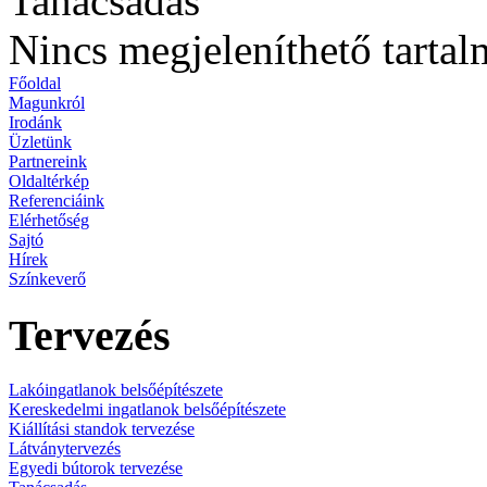
Tanácsadás
Nincs megjeleníthető tartal
Főoldal
Magunkról
Irodánk
Üzletünk
Partnereink
Oldaltérkép
Referenciáink
Elérhetőség
Sajtó
Hírek
Színkeverő
Tervezés
Lakóingatlanok belsőépítészete
Kereskedelmi ingatlanok belsőépítészete
Kiállítási standok tervezése
Látványtervezés
Egyedi bútorok tervezése