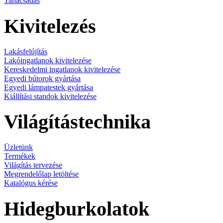
Tanácsadás
Kivitelezés
Lakásfelújítás
Lakóingatlanok kivitelezése
Kereskedelmi ingatlanok kivitelezése
Egyedi bútorok gyártása
Egyedi lámpatestek gyártása
Kiállítási standok kivitelezése
Világítástechnika
Üzletünk
Termékek
Világítás tervezése
Megrendelőlap letöltése
Katalógus kérése
Hidegburkolatok