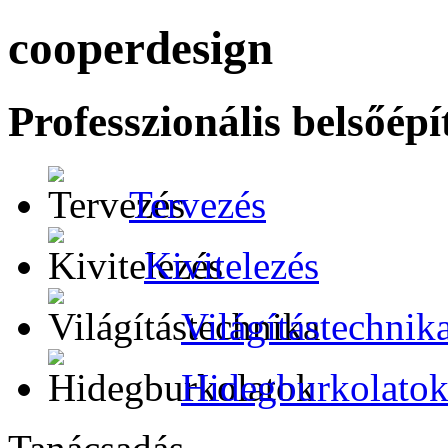
cooper
design
Professzionális belsőép
Tervezés
Kivitelezés
Világítástechnik
Hidegburkolato