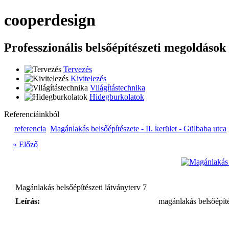
cooper
design
Professzionális belsőépítészeti megoldások
Tervezés
Kivitelezés
Világítástechnika
Hidegburkolatok
Referenciáinkból
referencia
Magánlakás belsőépítészete - II. kerület - Gülbaba utca
« Előző
Magánlakás belsőépítészeti látványterv 7
Leírás:
magánlakás belsőépíté