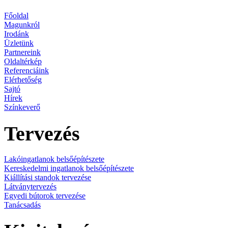
Főoldal
Magunkról
Irodánk
Üzletünk
Partnereink
Oldaltérkép
Referenciáink
Elérhetőség
Sajtó
Hírek
Színkeverő
Tervezés
Lakóingatlanok belsőépítészete
Kereskedelmi ingatlanok belsőépítészete
Kiállítási standok tervezése
Látványtervezés
Egyedi bútorok tervezése
Tanácsadás