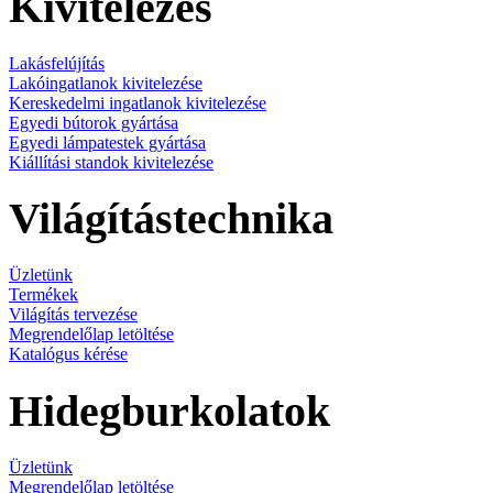
Kivitelezés
Lakásfelújítás
Lakóingatlanok kivitelezése
Kereskedelmi ingatlanok kivitelezése
Egyedi bútorok gyártása
Egyedi lámpatestek gyártása
Kiállítási standok kivitelezése
Világítástechnika
Üzletünk
Termékek
Világítás tervezése
Megrendelőlap letöltése
Katalógus kérése
Hidegburkolatok
Üzletünk
Megrendelőlap letöltése