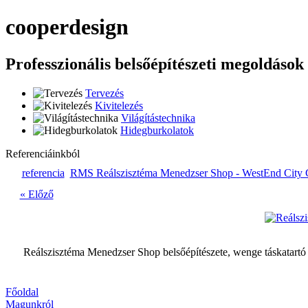
cooper
design
Professzionális belsőépítészeti megoldások
Tervezés
Kivitelezés
Világítástechnika
Hidegburkolatok
Referenciáinkból
referencia
RMS Reálszisztéma Menedzser Shop - WestEnd City 
« Előző
Reálszisztéma Menedzser Shop belsőépítészete, wenge táskatartó 
Főoldal
Magunkról