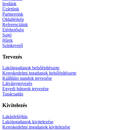
Irodánk
Üzletünk
Partnereink
Oldaltérkép
Referenciáink
Elérhetőség
Sajtó
Hírek
Színkeverő
Tervezés
Lakóingatlanok belsőépítészete
Kereskedelmi ingatlanok belsőépítészete
Kiállítási standok tervezése
Látványtervezés
Egyedi bútorok tervezése
Tanácsadás
Kivitelezés
Lakásfelújítás
Lakóingatlanok kivitelezése
Kereskedelmi ingatlanok kivitelezése