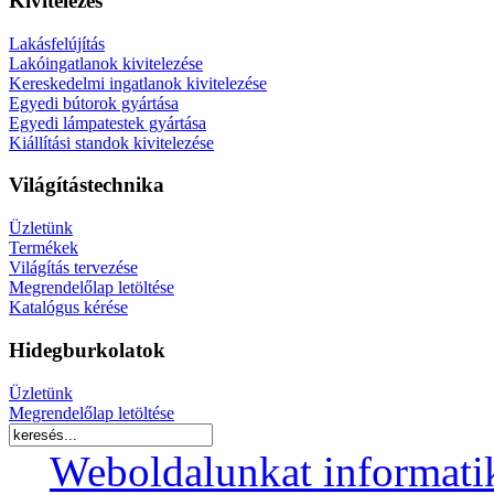
Kivitelezés
Lakásfelújítás
Lakóingatlanok kivitelezése
Kereskedelmi ingatlanok kivitelezése
Egyedi bútorok gyártása
Egyedi lámpatestek gyártása
Kiállítási standok kivitelezése
Világítástechnika
Üzletünk
Termékek
Világítás tervezése
Megrendelőlap letöltése
Katalógus kérése
Hidegburkolatok
Üzletünk
Megrendelőlap letöltése
Weboldalunkat informati