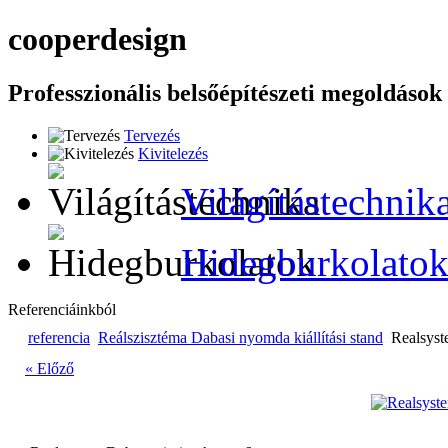
cooper
design
Professzionális belsőépítészeti megoldások
Tervezés
Kivitelezés
Világítástechnik
Hidegburkolato
Referenciáinkból
referencia
Reálszisztéma Dabasi nyomda kiállítási stand
Realsyst
« Előző