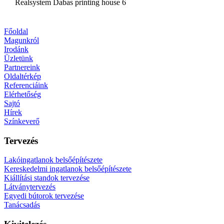
Realsystem Dabas printing house 6
Főoldal
Magunkról
Irodánk
Üzletünk
Partnereink
Oldaltérkép
Referenciáink
Elérhetőség
Sajtó
Hírek
Színkeverő
Tervezés
Lakóingatlanok belsőépítészete
Kereskedelmi ingatlanok belsőépítészete
Kiállítási standok tervezése
Látványtervezés
Egyedi bútorok tervezése
Tanácsadás