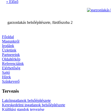
« Előző
garzonlakás belsőépítészete, fürdőszoba 2
Főoldal
Magunkról
Irodánk
Üzletünk
Partnereink
Oldaltérkép
Referenciáink
Elérhetőség
Sajtó
Hírek
Színkeverő
Tervezés
Lakóingatlanok belsőépítészete
Kereskedelmi ingatlanok belsőépítészete
Kiállítási standok tervezése