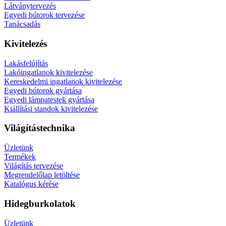
Látványtervezés
Egyedi bútorok tervezése
Tanácsadás
Kivitelezés
Lakásfelújítás
Lakóingatlanok kivitelezése
Kereskedelmi ingatlanok kivitelezése
Egyedi bútorok gyártása
Egyedi lámpatestek gyártása
Kiállítási standok kivitelezése
Világítástechnika
Üzletünk
Termékek
Világítás tervezése
Megrendelőlap letöltése
Katalógus kérése
Hidegburkolatok
Üzletünk