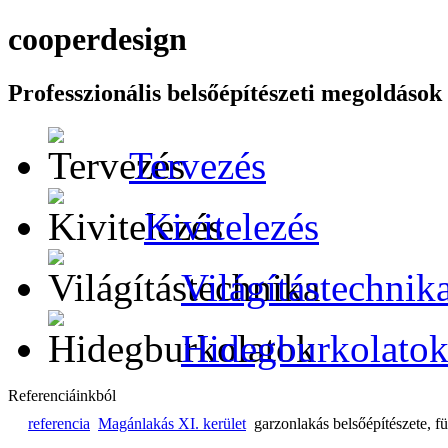
cooper
design
Professzionális belsőépítészeti megoldások
Tervezés
Kivitelezés
Világítástechnik
Hidegburkolato
Referenciáinkból
referencia
Magánlakás XI. kerület
garzonlakás belsőépítészete, f