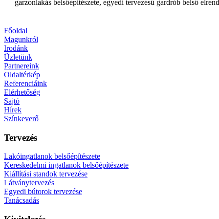
garzonlakás belsőépítészete, egyedi tervezésű gardrób belső elren
Főoldal
Magunkról
Irodánk
Üzletünk
Partnereink
Oldaltérkép
Referenciáink
Elérhetőség
Sajtó
Hírek
Színkeverő
Tervezés
Lakóingatlanok belsőépítészete
Kereskedelmi ingatlanok belsőépítészete
Kiállítási standok tervezése
Látványtervezés
Egyedi bútorok tervezése
Tanácsadás