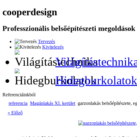
cooper
design
Professzionális belsőépítészeti megoldások
Tervezés
Kivitelezés
Világítástechnik
Hidegburkolato
Referenciáinkból
referencia
Magánlakás XI. kerület
garzonlakás belsőépítészete, e
« Előző