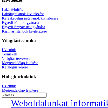
Kivitelezés
Lakásfelújítás
Lakóingatlanok kivitelezése
Kereskedelmi ingatlanok kivitelezése
Egyedi bútorok gyártása
Egyedi lámpatestek gyártása
Kiállítási standok kivitelezése
Világítástechnika
Üzletünk
Termékek
Világítás tervezése
Megrendelőlap letöltése
Katalógus kérése
Hidegburkolatok
Üzletünk
Megrendelőlap letöltése
Weboldalunkat informati