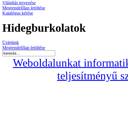
Világítás tervezése
Megrendelőlap letöltése
Katalógus kérése
Hidegburkolatok
Üzletünk
Megrendelőlap letöltése
Weboldalunkat informati
teljesítményű s