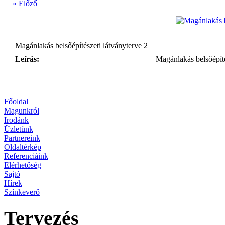
« Előző
Magánlakás belsőépítészeti látványterve 2
Leírás:
Magánlakás belsőépíté
Főoldal
Magunkról
Irodánk
Üzletünk
Partnereink
Oldaltérkép
Referenciáink
Elérhetőség
Sajtó
Hírek
Színkeverő
Tervezés