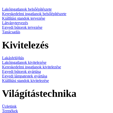
Lakóingatlanok belsőépítészete
Kereskedelmi ingatlanok belsőépítészete
Kiállítási standok tervezése
Látványtervezés
Egyedi bútorok tervezése
Tanácsadás
Kivitelezés
Lakásfelújítás
Lakóingatlanok kivitelezése
Kereskedelmi ingatlanok kivitelezése
Egyedi bútorok gyártása
Egyedi lámpatestek gyártása
Kiállítási standok kivitelezése
Világítástechnika
Üzletünk
Termékek