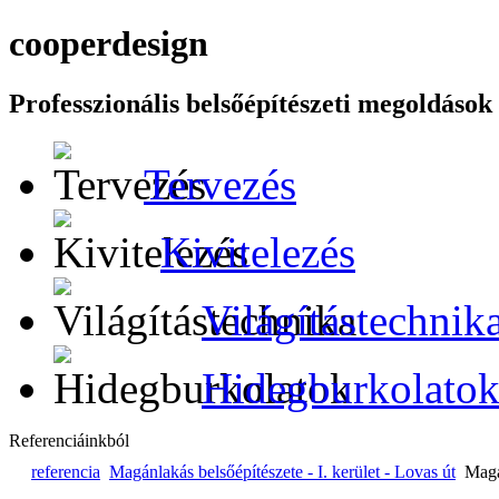
cooper
design
Professzionális belsőépítészeti megoldások
Tervezés
Kivitelezés
Világítástechnik
Hidegburkolato
Referenciáinkból
referencia
Magánlakás belsőépítészete - I. kerület - Lovas út
Magá