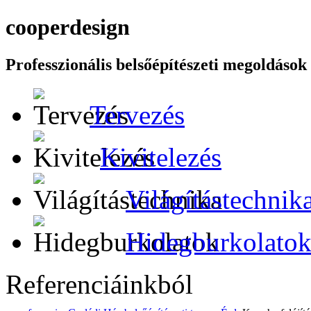
cooper
design
Professzionális belsőépítészeti megoldások
Tervezés
Kivitelezés
Világítástechnik
Hidegburkolato
Referenciáinkból