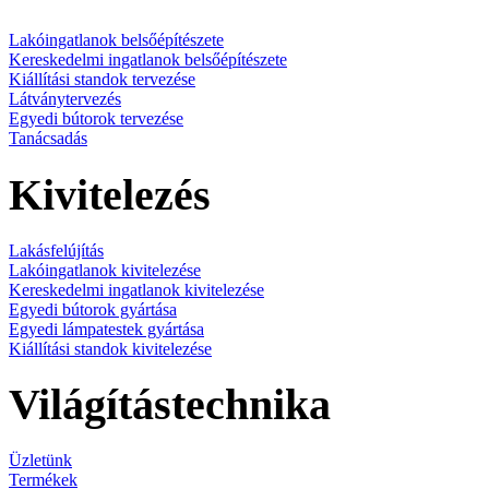
Lakóingatlanok belsőépítészete
Kereskedelmi ingatlanok belsőépítészete
Kiállítási standok tervezése
Látványtervezés
Egyedi bútorok tervezése
Tanácsadás
Kivitelezés
Lakásfelújítás
Lakóingatlanok kivitelezése
Kereskedelmi ingatlanok kivitelezése
Egyedi bútorok gyártása
Egyedi lámpatestek gyártása
Kiállítási standok kivitelezése
Világítástechnika
Üzletünk
Termékek