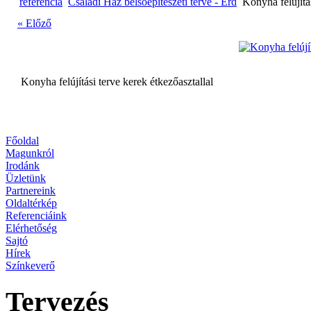
referencia
Családi Ház belsőépítészeti terve - Érd
Konyha felújítás
« Előző
Konyha felújítási terve kerek étkezőasztallal
Főoldal
Magunkról
Irodánk
Üzletünk
Partnereink
Oldaltérkép
Referenciáink
Elérhetőség
Sajtó
Hírek
Színkeverő
Tervezés