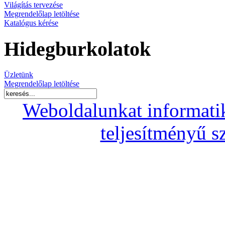
Világítás tervezése
Megrendelőlap letöltése
Katalógus kérése
Hidegburkolatok
Üzletünk
Megrendelőlap letöltése
Weboldalunkat informati
teljesítményű s