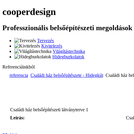
cooper
design
Professzionális belsőépítészeti megoldások
Tervezés
Kivitelezés
Világítástechnika
Hidegburkolatok
Referenciáinkból
referencia
Családi ház belsőépítészete - Hidegkút
Családi ház bel
Családi ház belsőépítészeti látványterve 1
Leírás:
Csal